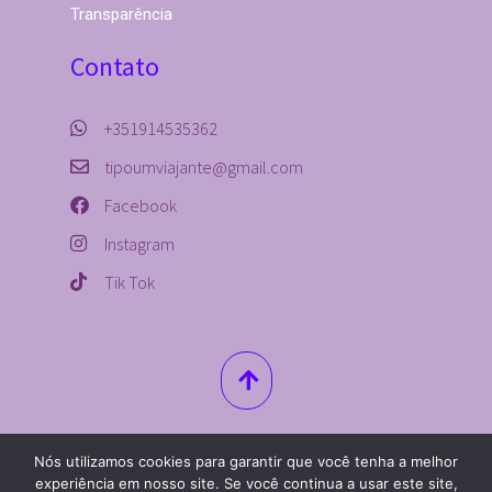
Transparência
Contato
+351914535362
tipoumviajante@gmail.com
Facebook
Instagram
Tik Tok
Nós utilizamos cookies para garantir que você tenha a melhor
© 2019 – 2021. Todos Os Direitos
experiência em nosso site. Se você continua a usar este site,
Reservados