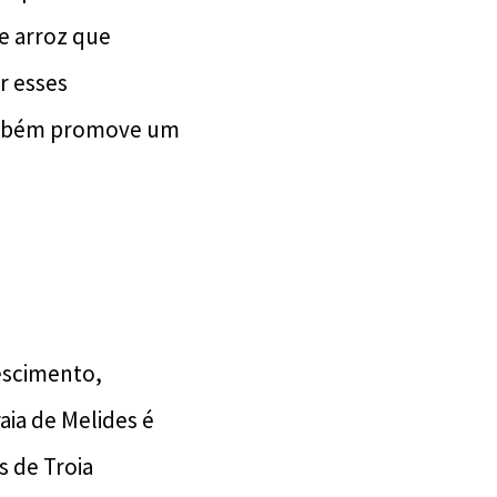
e arroz que
r esses
também promove um
escimento,
aia de Melides é
s de Troia