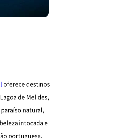
al
oferece destinos
a Lagoa de Melides,
 paraíso natural,
eleza intocada e
ião portuguesa.