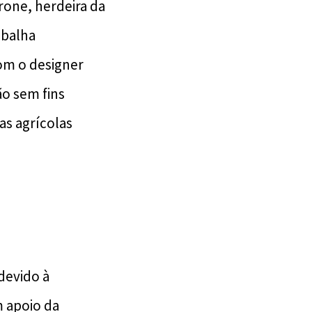
rone, herdeira da
abalha
om o designer
ão sem fins
as agrícolas
devido à
m apoio da