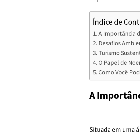
Índice de Con
A Importância 
Desafios Ambien
Turismo Susten
O Papel de Noe
Como Você Pode
A Importânc
Situada em uma ár