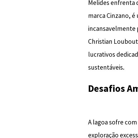
Melides enfrenta 
marca Cinzano, é 
incansavelmente p
Christian Loubout
lucrativos dedica
sustentáveis.
Desafios Am
A lagoa sofre com 
exploração excessi