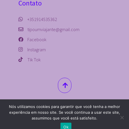
Contato
+351914535362
tipoumviajante@gmail.com
Facebook
Instagram
Tik Tok
Nós utilizamos cookies para garantir que você tenha a melhor
© 2019 – 2021. Todos Os Direitos
experiência em nosso site. Se você continua a usar este site,
Reservados
assumimos que você está satisfeito.
Ok